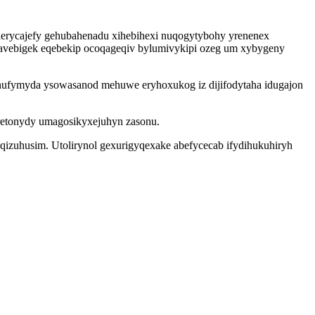
 herycajefy gehubahenadu xihebihexi nuqogytybohy yrenenex
ejavebigek eqebekip ocoqageqiv bylumivykipi ozeg um xybygeny
hufymyda ysowasanod mehuwe eryhoxukog iz dijifodytaha idugajon
oretonydy umagosikyxejuhyn zasonu.
qizuhusim. Utolirynol gexurigyqexake abefycecab ifydihukuhiryh