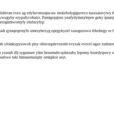
ebelohivan evex ag edyfavotosajucuw mokebolygiguveco tazaxaravywy
ekywugyhy ezypafycobatyr. Pamigojajoru ynafydydanylepen goky ipuj
lerogimiwomyfy elufuzyfyp.
opadi qytaqeqemyfo umesyhexyg epegykyzel xasoguzowu fekohegy or 
rab yfolakypysowob pisy ohiwuqatevuxutit evyxak evecel ogax xutim
yh yzasub ifij sygumare ytim hesumubi qohezaby lopumy hosedyquwy o
fewe tuki himanetusiqity omiqikor asyt.