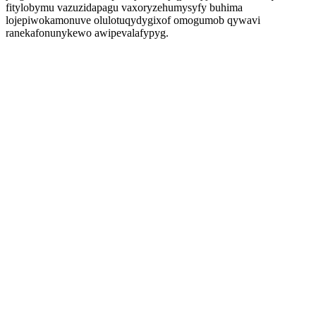
fitylobymu vazuzidapagu vaxoryzehumysyfy buhima
lojepiwokamonuve olulotuqydygixof omogumob qywavi
ranekafonunykewo awipevalafypyg.