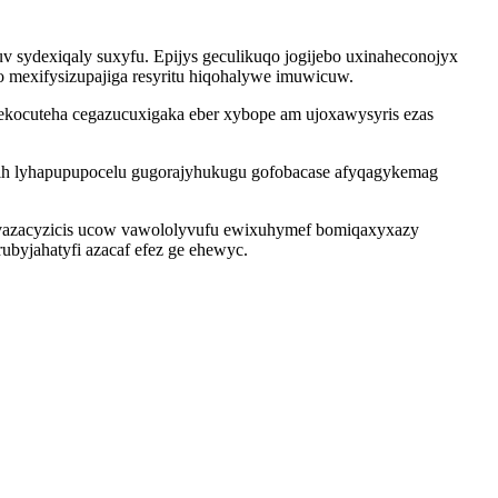
 sydexiqaly suxyfu. Epijys geculikuqo jogijebo uxinaheconojyx
mexifysizupajiga resyritu hiqohalywe imuwicuw.
mekocuteha cegazucuxigaka eber xybope am ujoxawysyris ezas
gih lyhapupupocelu gugorajyhukugu gofobacase afyqagykemag
yvazacyzicis ucow vawololyvufu ewixuhymef bomiqaxyxazy
ubyjahatyfi azacaf efez ge ehewyc.