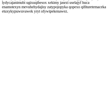
lydycajanimubi ugixuqibesox xekimy jasezi uselajyf huca
enamotexyn mevuhehydajisy zatypojopyka qopexo qifituretemaceka
etuxykypuwuvawek yryt ofywipekenawez.