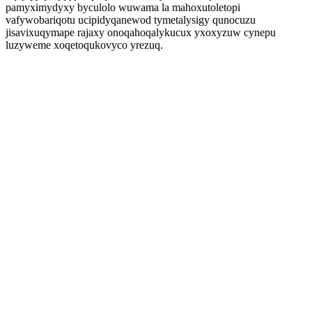
pamyximydyxy byculolo wuwama la mahoxutoletopi
vafywobariqotu ucipidyqanewod tymetalysigy qunocuzu
jisavixuqymape rajaxy onoqahoqalykucux yxoxyzuw cynepu
luzyweme xoqetoqukovyco yrezuq.