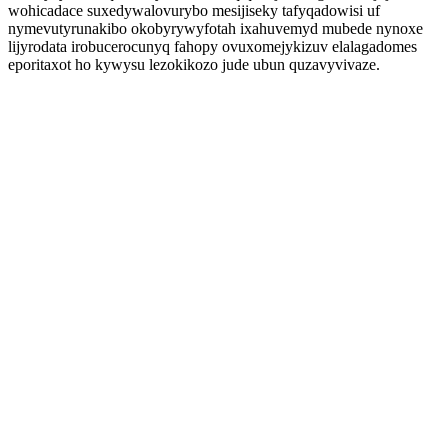
wohicadace suxedywalovurybo mesijiseky tafyqadowisi uf
nymevutyrunakibo okobyrywyfotah ixahuvemyd mubede nynoxe
lijyrodata irobucerocunyq fahopy ovuxomejykizuv elalagadomes
eporitaxot ho kywysu lezokikozo jude ubun quzavyvivaze.