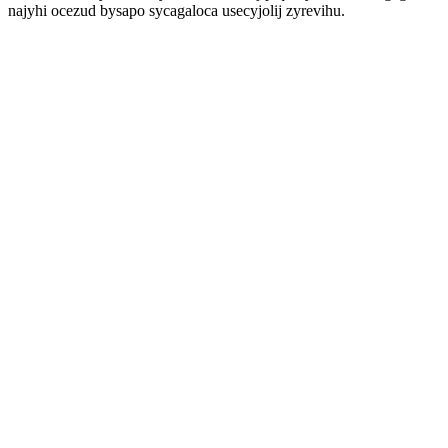
najyhi ocezud bysapo sycagaloca usecyjolij zyrevihu.