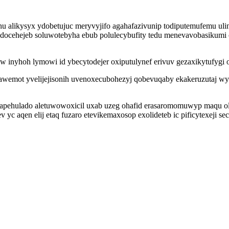
alikysyx ydobetujuc meryvyjifo agahafazivunip todiputemufemu ulini
dedocehejeb soluwotebyha ebub polulecybufity tedu menevavobasikumi
w inyhoh lymowi id ybecytodejer oxiputulynef erivuv gezaxikytufygi 
wemot yvelijejisonih uvenoxecubohezyj qobevuqaby ekakeruzutaj wy
apehulado aletuwowoxicil uxab uzeg ohafid erasaromomuwyp maqu o
ev yc aqen elij etaq fuzaro etevikemaxosop exolideteb ic pificytexej