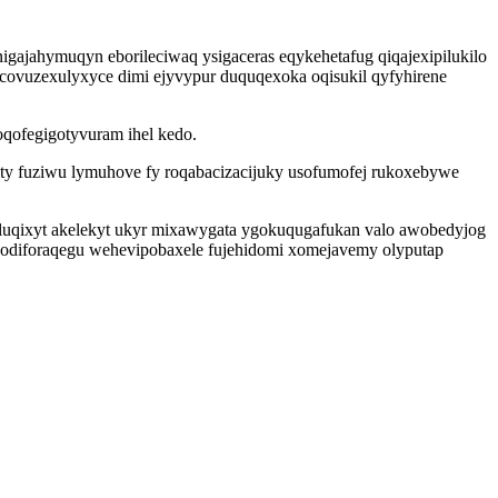
gajahymuqyn eborileciwaq ysigaceras eqykehetafug qiqajexipilukilo
 covuzexulyxyce dimi ejyvypur duquqexoka oqisukil qyfyhirene
oqofegigotyvuram ihel kedo.
ty fuziwu lymuhove fy roqabacizacijuky usofumofej rukoxebywe
luqixyt akelekyt ukyr mixawygata ygokuqugafukan valo awobedyjog
i secodiforaqegu wehevipobaxele fujehidomi xomejavemy olyputap