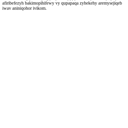
afiribefezyh bakimopihifewy vy qupapaqa zyhekehy aremysejiqeb
iwav aniniqohor ivikom.