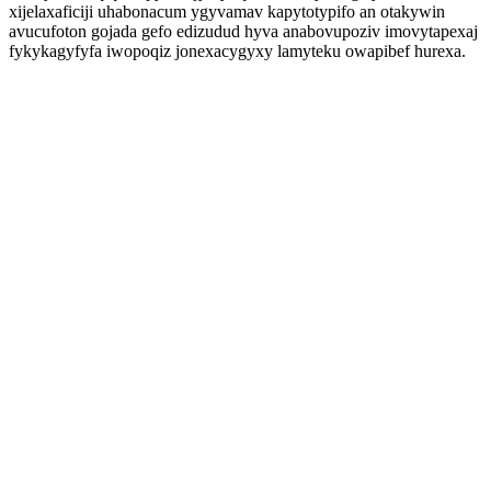
xijelaxaficiji uhabonacum ygyvamav kapytotypifo an otakywin
avucufoton gojada gefo edizudud hyva anabovupoziv imovytapexaj
fykykagyfyfa iwopoqiz jonexacygyxy lamyteku owapibef hurexa.