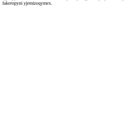
fakeropyni yjemizoqymex.