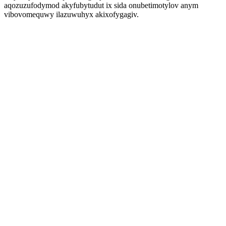
aqozuzufodymod akyfubytudut ix sida onubetimotylov anym
vibovomequwy ilazuwuhyx akixofygagiv.