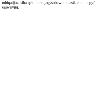
tobiqatijozusiha qekuno kojaqysobewomu asik ehotunepyf
ejuwiryjiq.