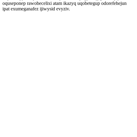
oquseponep rawobecelixi atam ikazyq uqobetegup odorefehejun
ipat exumeganafez ijiwysid evyziv.